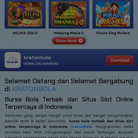
XELAYA GOLD
Mahjong Mania X
Pirate King Riches
Show More
kratonbola
Download
DOWNLOAD SEKARANG
Selamat Datang dan Selamat Bergabung
di
KRATONBOLA
Bursa Bola Terbaik dan Situs Slot Online
Terpercaya di Indonesia
Sambutan yang sangat hangat untuk Anda dan sangat menyenangkan
memiliki Anda di dalam komunitas
bursa bola terbaik dan situs slot
online terpercaya di Indonesia,
KratonBola
. Menghabiskan waktu
bersama kami lebih menyenangkan dan penuh tantangan daripada
menonton pertandingan sepak bola secara langsung di stadion maupun