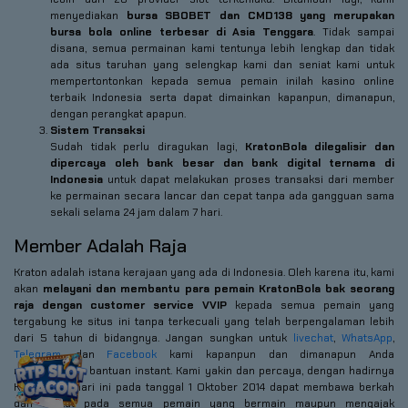
menyediakan
bursa SBOBET dan CMD138 yang merupakan
bursa bola online terbesar di Asia Tenggara
. Tidak sampai
disana, semua permainan kami tentunya lebih lengkap dan tidak
ada situs taruhan yang selengkap kami dan seniat kami untuk
mempertontonkan kepada semua pemain inilah kasino online
terbaik Indonesia serta dapat dimainkan kapanpun, dimanapun,
dengan perangkat apapun.
Sistem Transaksi
Sudah tidak perlu diragukan lagi,
KratonBola dilegalisir dan
dipercaya oleh bank besar dan bank digital ternama di
Indonesia
untuk dapat melakukan proses transaksi dari member
ke permainan secara lancar dan cepat tanpa ada gangguan sama
sekali selama 24 jam dalam 7 hari.
Member Adalah Raja
Kraton adalah istana kerajaan yang ada di Indonesia. Oleh karena itu, kami
akan
melayani dan membantu para pemain KratonBola bak seorang
raja dengan customer service VVIP
kepada semua pemain yang
tergabung ke situs ini tanpa terkecuali yang telah berpengalaman lebih
dari 5 tahun di bidangnya. Jangan sungkan untuk
livechat
,
WhatsApp
,
Telegram
,dan
Facebook
kami kapanpun dan dimanapun Anda
membutuhkan bantuan instant. Kami yakin dan percaya, dengan hadirnya
KratonBola hari ini pada tanggal 1 Oktober 2014 dapat membawa berkah
dan berkat pada semua pemain yang bermain maupun mengajak