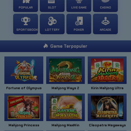
POPULAR
SLOT
LIVE GAME
CASINO
SPORTSBOOK
LOTTERY
POKER
ARCADE
Game Terpopuler
Fortune of Olympus
Mahjong Ways 2
Kirin Mahjong Ultra
Mahjong Princess
Mahjong MaxWin
Cleopatra Megaways