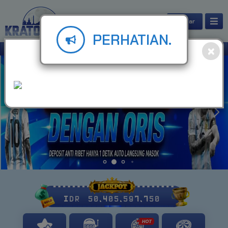
Daftar
PERHATIAN.
PUTAR SPIN WHEEL KAMU DAN DAPATKAN
IDR
50,405,597,837